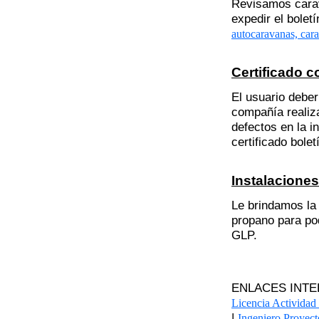
Revisamos carav
expedir el bolet
autocaravanas, car
Certificado c
El usuario deber
compañía realiz
defectos en la i
certificado bole
Instalacione
Le brindamos la
propano para pod
GLP.
ENLACES INTE
Licencia Actividad 
|
Ingeniero Proyect