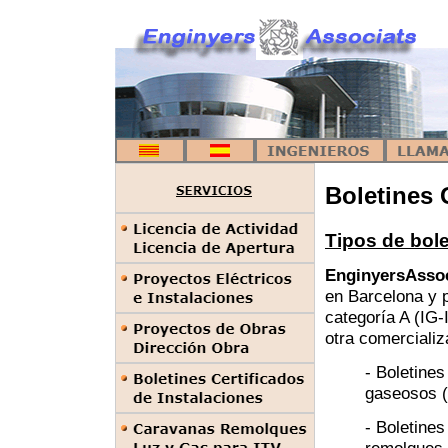
Boletines 
Tipos de bol
EnginyersAsso
en Barcelona y p
categoría A (IG
otra comerciali
- Boletine
gaseosos (
- Boletine